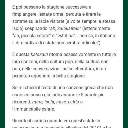
E poi passano la stagione successiva a
rimpiangere l’estate ormai perduta e tirare le
somme sulle isole visitate (a volte sempre la stessa
isola) sospirando “
ah, kalokairaki
” (letteralmente
“ah, piccola estate” o “estatina”… non so, in italiano
il diminutivo di estate non sembra ridicolo?)
E questa
kalokairi
ritorna ossessivamente in tutte le
loro canzoni, nella cultura pop, nella cultura non
pop, nelle conversazioni, nella letteratura, in un
perpetuo agognare la bella stagione.
Se mi chiedi il testo di una canzone greca che non
conosco posso già indovinarne le 5 parole più
ricorrenti:
mare, isola, nave, caldo
e
l’immancabile
estate.
Ricordo il sorriso quando ero quest’estate in
nave (nella mia traversata ellenica del 2019) e ho