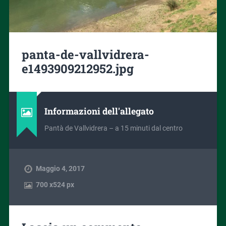
panta-de-vallvidrera-
e1493909212952.jpg
Informazioni dell'allegato
Pantà de Vallvidrera – a 15 minuti dal centro
Maggio 4, 2017
700
x
524 px