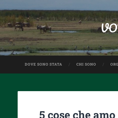
VO
DOVE SONO STATA
CHI SONO
ORG
5 cose che amo (