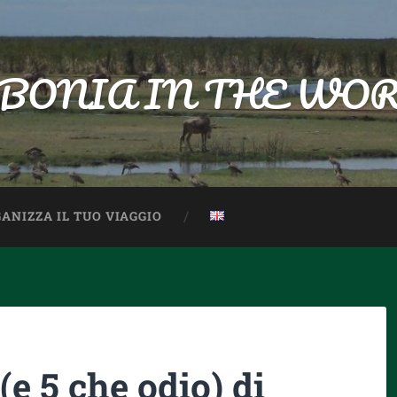
BONIA IN THE WO
ANIZZA IL TUO VIAGGIO
e 5 che odio) di