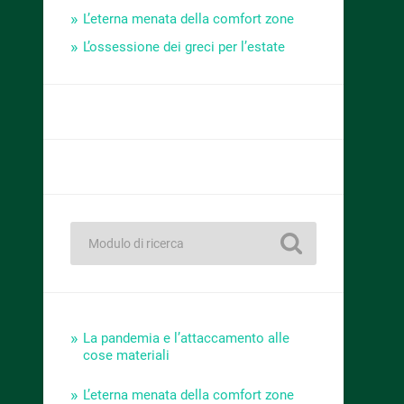
L’eterna menata della comfort zone
L’ossessione dei greci per l’estate
La pandemia e l’attaccamento alle
cose materiali
L’eterna menata della comfort zone