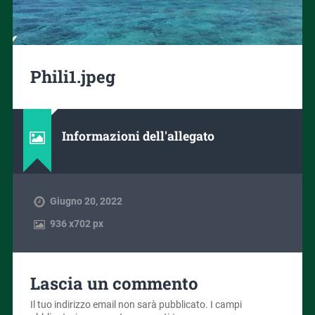
Phili1.jpeg
Informazioni dell'allegato
Giugno 20, 2022
936
x
702 px
Lascia un commento
Il tuo indirizzo email non sarà pubblicato.
I campi