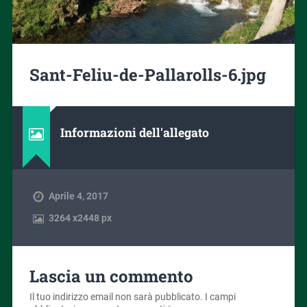
Sant-Feliu-de-Pallarolls-6.jpg
Informazioni dell'allegato
Aprile 4, 2017
3264
x
2448 px
Lascia un commento
Il tuo indirizzo email non sarà pubblicato.
I campi