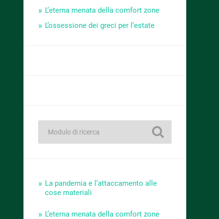
L’eterna menata della comfort zone
L’ossessione dei greci per l’estate
La pandemia e l’attaccamento alle
cose materiali
L’eterna menata della comfort zone