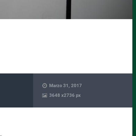
Marzo 31, 2017
3648
x
2736 px