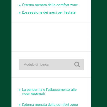
L’eterna menata della comfort zone
L’ossessione dei greci per l’estate
La pandemia e l’attaccamento alle
cose materiali
L’eterna menata della comfort zone