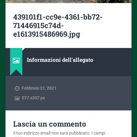
439101f1-cc9e-4361-bb72-
71446915c74d-
e1613915486969.jpg
Informazioni dell'allegato
Febbraio 21, 2021
577
x
357 px
Lascia un commento
Il tuo indirizzo email non sarà pubblicato.
I campi